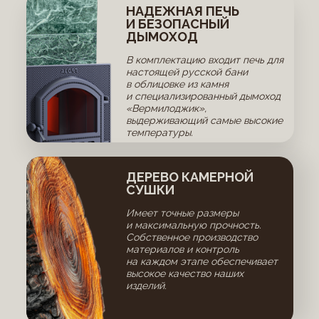
НАДЕЖНАЯ ПЕЧЬ
И БЕЗОПАСНЫЙ
ДЫМОХОД
В комплектацию входит печь для
настоящей русской бани
в облицовке из камня
и специализированный дымоход
«Вермилоджик»,
выдерживающий самые высокие
температуры.
ДЕРЕВО КАМЕРНОЙ
СУШКИ
Имеет точные размеры
и максимальную прочность.
Собственное производство
материалов и контроль
на каждом этапе обеспечивает
высокое качество наших
изделий.