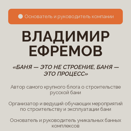
по строительству и эксплуатации бани
Основатель и руководитель уникальных банных
комплексов
Провел испытания с десятками банных печей,
дымоходов и строительных материалов
3
90
X
%
Увеличили производственные
Клиентов рекомендуют
ва
мощности
нас своим друзьям и сосе