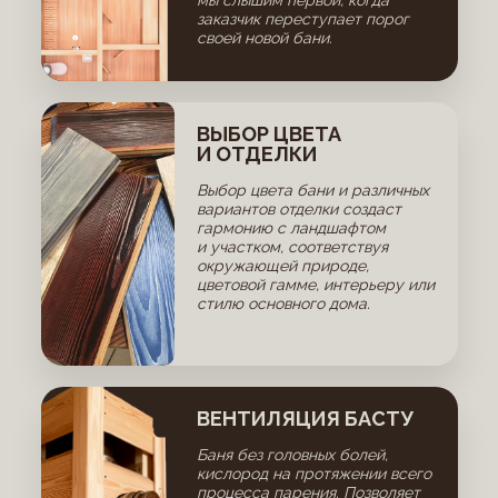
мы слышим первой, когда
заказчик переступает порог
своей новой бани.
ВЫБОР ЦВЕТА
И ОТДЕЛКИ
Выбор цвета бани и различных
вариантов отделки создаст
гармонию с ландшафтом
и участком, соответствуя
окружающей природе,
цветовой гамме, интерьеру или
стилю основного дома.
ВЕНТИЛЯЦИЯ БАСТУ
Баня без головных болей,
кислород на протяжении всего
процесса парения. Позволяет