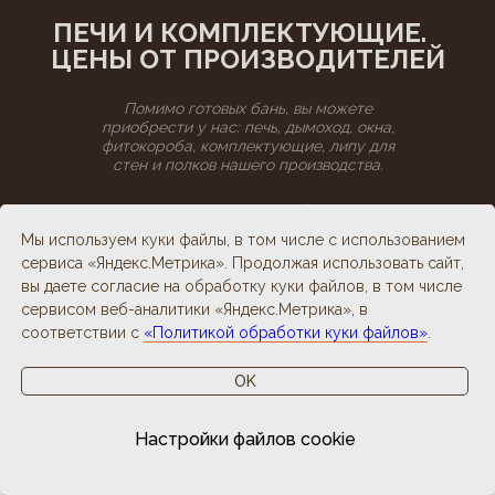
ПЕЧИ И КОМПЛЕКТУЮЩИЕ.
ЦЕНЫ ОТ ПРОИЗВОДИТЕЛЕЙ
Помимо готовых бань, вы можете
приобрести у нас: печь, дымоход, окна,
фитокороба, комплектующие, липу для
стен и полков нашего производства.
Для наших заказчиков — бесплатная
консультация от задумки до запуска бани,
Мы используем куки файлы, в том числе с использованием
дистанционный технадзор и поставка
сервиса «Яндекс.Метрика». Продолжая использовать сайт,
материалов под проект.
вы даете согласие на обработку куки файлов, в том числе
сервисом веб-аналитики «Яндекс.Метрика», в
соответствии с
«Политикой обработки куки файлов»
.
OK
Настройки файлов cookie