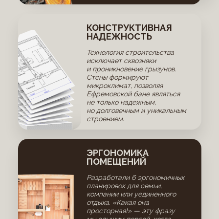
КОНСТРУКТИВНАЯ
НАДЕЖНОСТЬ
Технология строительства
исключает сквозняки
и проникновение грызунов.
Стены формируют
микроклимат, позволяя
Ефремовской бане являться
не только надежным,
но долговечным и уникальным
строением.
ЭРГОНОМИКА
ПОМЕЩЕНИЙ
Разработали 6 эргономичных
планировок для семьи,
компании или уединенного
отдыха. «Какая она
просторная!» — эту фразу