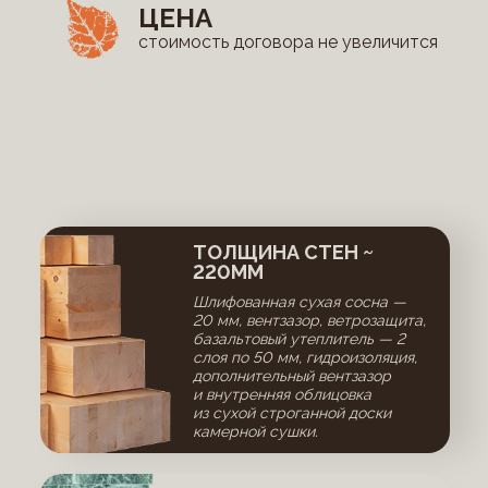
ЦЕНА
стоимость договора не увеличится
ТОЛЩИНА СТЕН ~
220ММ
Шлифованная сухая сосна —
20 мм, вентзазор, ветрозащита,
базальтовый утеплитель — 2
слоя по 50 мм, гидроизоляция,
дополнительный вентзазор
и внутренняя облицовка
из сухой строганной доски
камерной сушки.