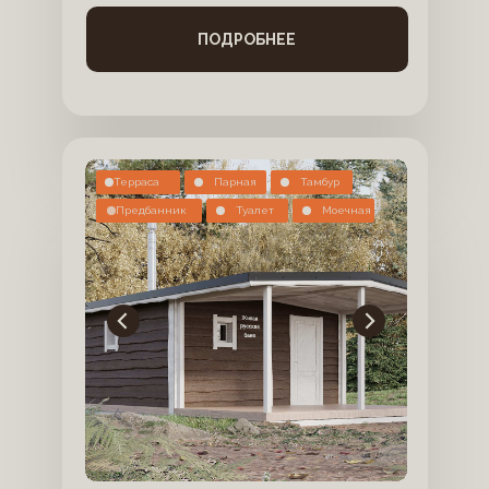
ПОДРОБНЕЕ
Терраса
Парная
Тамбур
Предбанник
Туалет
Моечная