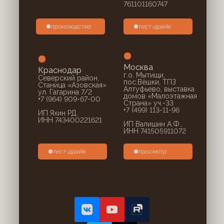
761101160747
производство
тест-драйв
Москва
Краснодар
г.о. Мытищи,
Северский район,
пос.Вёшки, ТПЗ
Станица «Азовская»
Алтуфьево, выставка
ул. Гагарина 7/2
домов «Малоэтажная
+7 (964) 909-67-00
Страна» уч.-33
+7 (499) 113-11-96
ИП Яхин РД.
ИНН 743400221621
ИП Валишин А.Ф.,
ИНН 741505911072
тест-драйв
просмотр