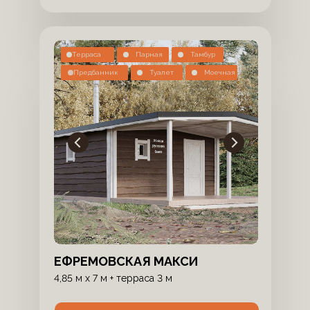
Терраса
Парная
Тамбур
Предбанник
Туалет
Моечная
ЕФРЕМОВСКАЯ МАКСИ
4,85 м x 7 м + терраса 3 м