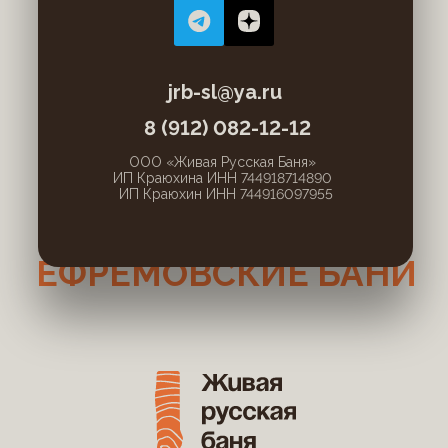
jrb-sl@ya.ru
8 (912) 082-12-12
ООО «Живая Русская Баня»
ИП Краюхина ИНН 744918714890
ИП Краюхин ИНН 744916097955
ЕФРЕМОВСКИЕ БАНИ