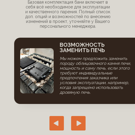
Базовая комплектация бани включает в
себя всё необходимое для эксплуатации
и качественного парения. Полный список
доп. опций и возможностей по внесению
изменений в проект, уточняйте у Вашего
персонального менеджера.
ВОЗМОЖНОСТЬ
ЗАМЕНИТЬ ПЕЧЬ
Мы можем предложить заменить
породу облицовочного камня печи,
мощность и саму печь, если этого
требуют индивидуальные
предпочтения заказчика или
условия эксплуатации, например,
когда запрещено использовать
дровяную печь.