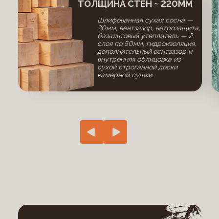
ТОЛЩИНА СТЕН ~ 220ММ
Шлифованная сухая сосна —
20мм, вентзазор, ветрозащита,
базальтовый утеплитель — 2
слоя по 50мм, гидроизоляция,
дополнительный вентзазор и
внутренняя облицовка из
сухой строганной доски
камерной сушки.