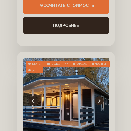
РАССЧИТАТЬ СТОИМОСТЬ
ПОДРОБНЕЕ
Парная
Предбанник
Терраса
Моечная
Туалет